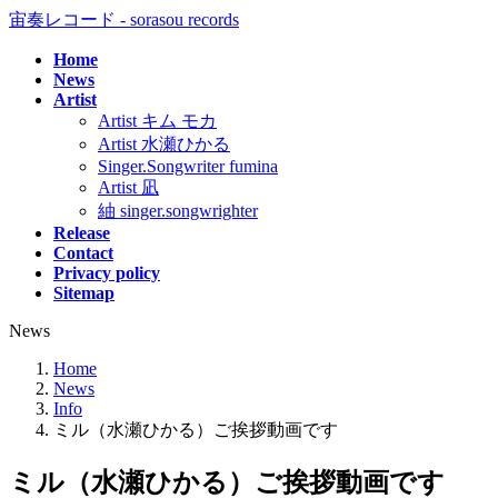
コ
ナ
宙奏レコード - sorasou records
ン
ビ
Home
テ
ゲ
News
ン
ー
Artist
ツ
シ
Artist キム モカ
へ
ョ
Artist 水瀬ひかる
ス
ン
Singer.Songwriter fumina
キ
に
Artist 凪
ッ
移
紬 singer.songwrighter
プ
動
Release
Contact
Privacy policy
Sitemap
News
Home
News
Info
ミル（水瀬ひかる）ご挨拶動画です
ミル（水瀬ひかる）ご挨拶動画です