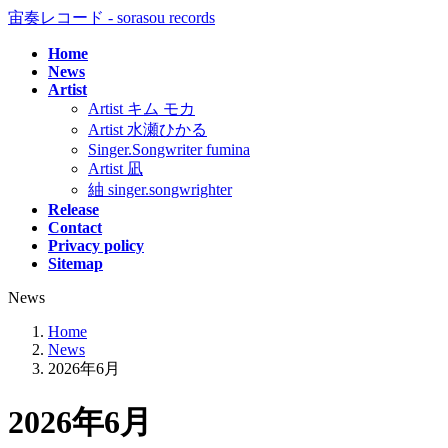
コ
ナ
宙奏レコード - sorasou records
ン
ビ
Home
テ
ゲ
News
ン
ー
Artist
ツ
シ
Artist キム モカ
へ
ョ
Artist 水瀬ひかる
ス
ン
Singer.Songwriter fumina
キ
に
Artist 凪
ッ
移
紬 singer.songwrighter
プ
動
Release
Contact
Privacy policy
Sitemap
News
Home
News
2026年6月
2026年6月