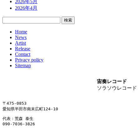
2026年5月
2026年4月
検
索:
Home
News
Artist
Release
Contact
Privacy policy
Sitemap
宙奏レコード
ソラソウレコード
〒475-0853
愛知県半田市南末広町124-10
代表：荒森 泰生
090-7036-3826