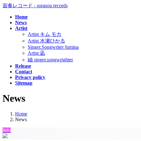
コ
ナ
宙奏レコード - sorasou records
ン
ビ
Home
テ
ゲ
News
ン
ー
Artist
ツ
シ
Artist キム モカ
へ
ョ
Artist 水瀬ひかる
ス
ン
Singer.Songwriter fumina
キ
に
Artist 凪
ッ
移
紬 singer.songwrighter
プ
動
Release
Contact
Privacy policy
Sitemap
News
Home
News
Info